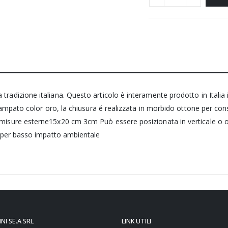
tradizione italiana. Questo articolo è interamente prodotto in Italia 
 stampato color oro, la chiusura é realizzata in morbido ottone per con
cm misure esterne15x20 cm 3cm Può essere posizionata in verticale o
ua per basso impatto ambientale
NI SE.A SRL
LINK UTILI