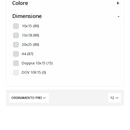
Colore
+
HALLOWEEN
(0)
INTARSI A TEMA
(14)
Dimensione
-
MADREPERLA
(0)
10x15
(89)
MUSICA
(0)
13x18
(89)
NOVITA'
(0)
20x25
(89)
PERSONALIZZABILE
(0)
A4
(87)
PRONTA CONSEGNA
(0)
Doppia 10x15
(15)
Senza categoria
(6)
DOV 10X15
(0)
SUMMER
(0)
TRADIZIONE
(0)
WEDDING
(0)
WINTER
(0)