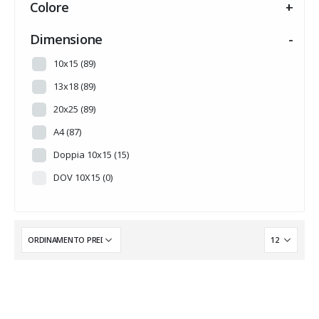
Colore
+
HALLOWEEN
(0)
INTARSI A TEMA
(14)
Dimensione
-
MADREPERLA
(0)
10x15
(89)
MUSICA
(0)
13x18
(89)
NOVITA'
(0)
20x25
(89)
PERSONALIZZABILE
(0)
A4
(87)
PRONTA CONSEGNA
(0)
Doppia 10x15
(15)
Senza categoria
(6)
DOV 10X15
(0)
SUMMER
(0)
TRADIZIONE
(0)
WEDDING
(0)
WINTER
(0)