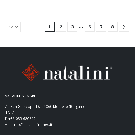
…
1
2
3
6
7
8
NATALINI SE.A SRL
Via San Giuseppe 18, 24060 Montello (Bergamo)
ITALIA
T. +39 035 686869
Mail. info@natalini-frames.it