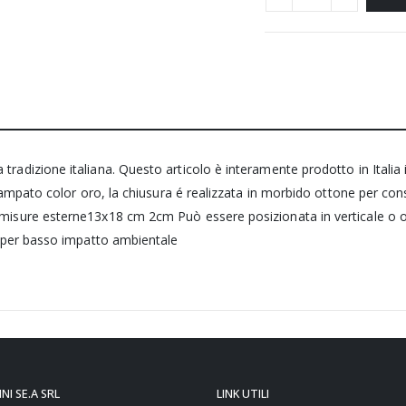
tradizione italiana. Questo articolo è interamente prodotto in Italia 
 stampato color oro, la chiusura é realizzata in morbido ottone per con
cm misure esterne13x18 cm 2cm Può essere posizionata in verticale o
ua per basso impatto ambientale
NI SE.A SRL
LINK UTILI