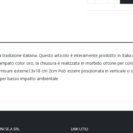
tradizione italiana. Questo articolo è interamente prodotto in Italia 
 stampato color oro, la chiusura é realizzata in morbido ottone per con
cm misure esterne13x18 cm 2cm Può essere posizionata in verticale o
ua per basso impatto ambientale
NI SE.A SRL
LINK UTILI