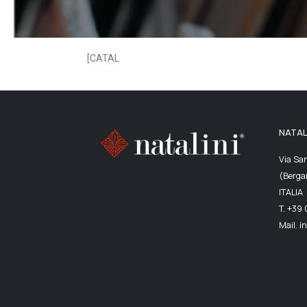
[CATAL
NATALI
Via Sa
(Berga
ITALIA
T. +39
Mail. i