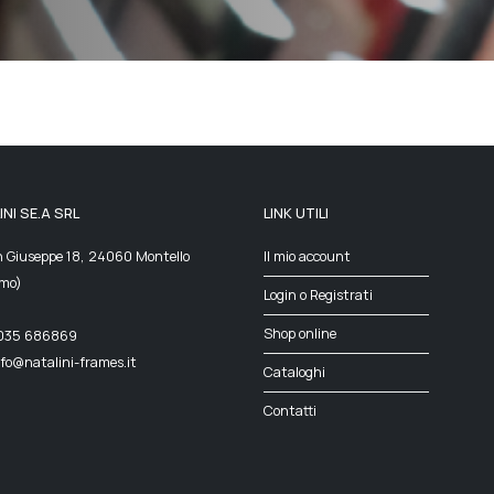
NI SE.A SRL
LINK UTILI
n Giuseppe 18, 24060 Montello
Il mio account
mo)
Login o Registrati
Shop online
 035 686869
nfo@natalini-frames.it
Cataloghi
Contatti