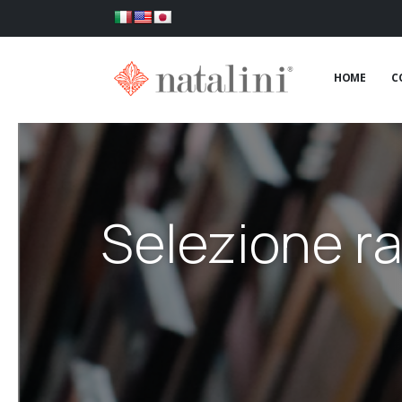
HOME
C
Selezione r