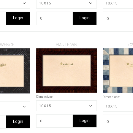
Login
Login
 WENGE
BIANTE WN
C2
Dimensione:
Dimensione:
Login
Login