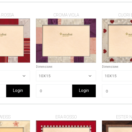
 ROSSA
CROMA VIOLA
CUORI 
Dimensione:
Dimensione:
Login
Login
WEISS
ERA ROSSO
ESTER 