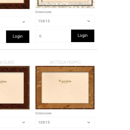
Dimensione:
Login
Login
A OLMO
ANTIQUA PIOPPO
Dimensione: