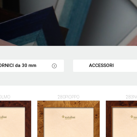
ORNICI da 30 mm
ACCESSORI
OLMO
280PIOPPO
283N