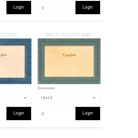
Login
Login
AZZURRO
BIANTE AZZURRO BABY
Dimensione:
Login
Login