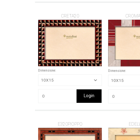
CRETA20
CROMA
Dimensione:
Dimensione:
Login
E320PIOPPO
EDEL