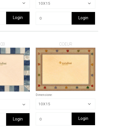
Login
Login
03
COEUR
Dimensione:
Login
Login