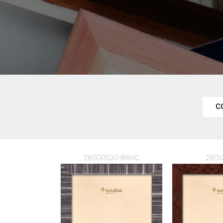
C
280GRIGIO-BIANC
280\