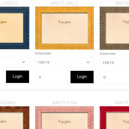
LU MEDIO
BIANTE GIALLO
BIANTE
Dimensione:
Dimensione:
Login
Login
 MOGANO
BIANTE ROSA
BIANTE