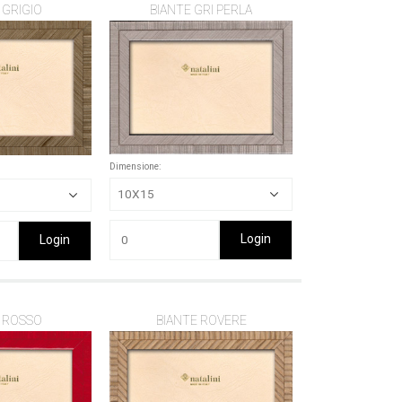
 GRIGIO
BIANTE GRI PERLA
Dimensione:
Login
Login
 ROSSO
BIANTE ROVERE