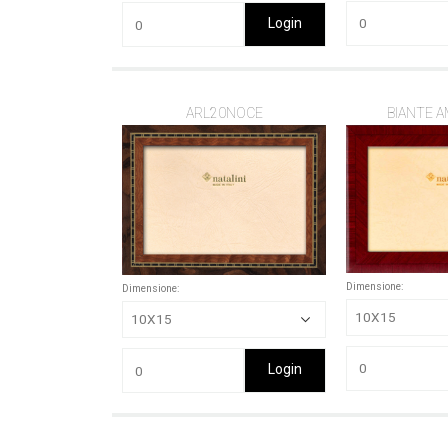
Login
ARL20NOCE
BIANTE 
Dimensione:
Dimensione:
Login