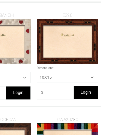
BIANCHI
E320
Dimensione:
Login
Login
NOCECAN
GAIA20280