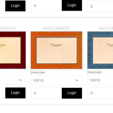
Login
Login
AMARANTO
BIANTE ARANCIO
BIANTE 
Dimensione:
Dimensione:
Login
Login