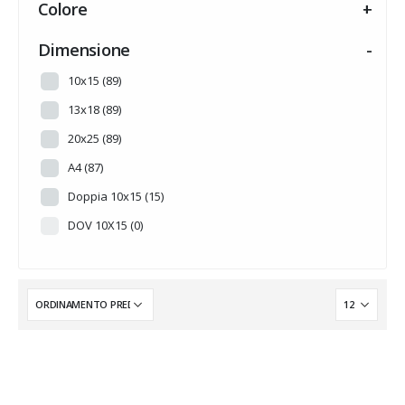
Colore
+
HALLOWEEN
(0)
INTARSI A TEMA
(14)
Dimensione
-
MADREPERLA
(0)
10x15
(89)
MUSICA
(0)
13x18
(89)
NOVITA'
(0)
20x25
(89)
PERSONALIZZABILE
(0)
A4
(87)
PRONTA CONSEGNA
(0)
Doppia 10x15
(15)
Senza categoria
(6)
DOV 10X15
(0)
SUMMER
(0)
TRADIZIONE
(0)
WEDDING
(0)
WINTER
(0)