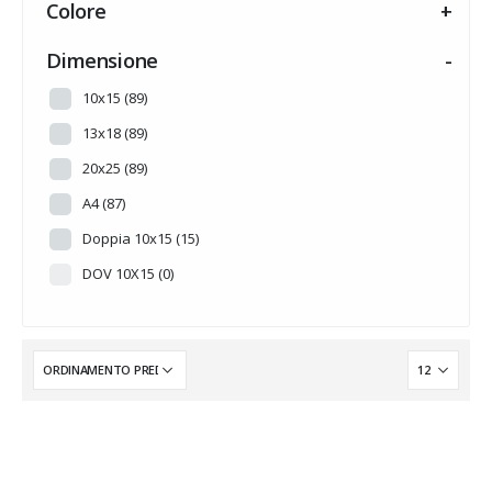
Colore
+
HALLOWEEN
(0)
INTARSI A TEMA
(14)
Dimensione
-
MADREPERLA
(0)
10x15
(89)
MUSICA
(0)
13x18
(89)
NOVITA'
(0)
20x25
(89)
PERSONALIZZABILE
(0)
A4
(87)
PRONTA CONSEGNA
(0)
Doppia 10x15
(15)
Senza categoria
(6)
DOV 10X15
(0)
SUMMER
(0)
TRADIZIONE
(0)
WEDDING
(0)
WINTER
(0)