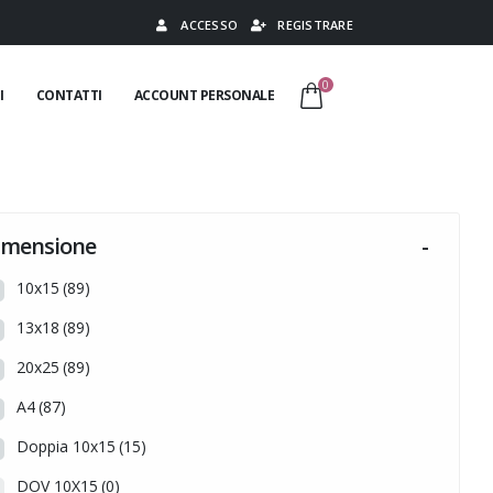
ACCESSO
REGISTRARE
0
I
CONTATTI
ACCOUNT PERSONALE
imensione
-
10x15
(89)
13x18
(89)
20x25
(89)
A4
(87)
Doppia 10x15
(15)
DOV 10X15
(0)