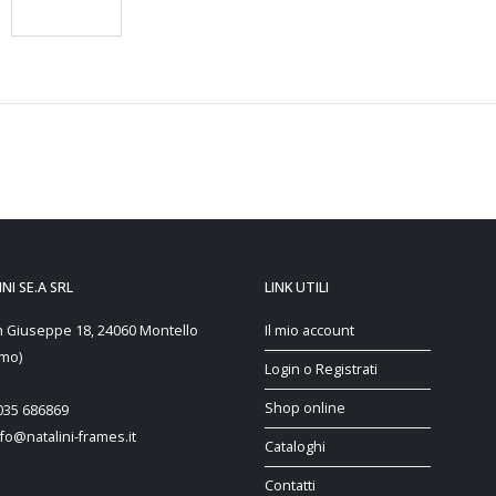
LEGGI TUTTO
NI SE.A SRL
LINK UTILI
n Giuseppe 18, 24060 Montello
Il mio account
mo)
Login o Registrati
Shop online
 035 686869
nfo@natalini-frames.it
Cataloghi
Contatti