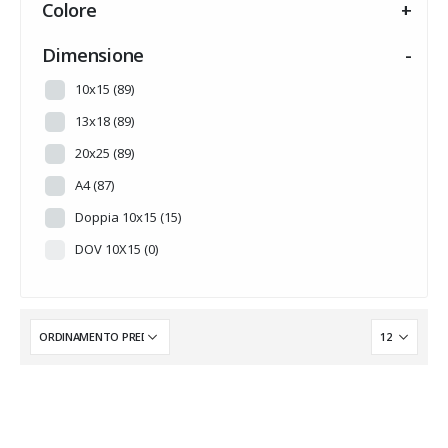
Colore
+
HALLOWEEN
(0)
INTARSI A TEMA
(14)
Dimensione
-
MADREPERLA
(0)
10x15
(89)
MUSICA
(0)
13x18
(89)
NOVITA'
(0)
20x25
(89)
PERSONALIZZABILE
(0)
A4
(87)
PRONTA CONSEGNA
(0)
Doppia 10x15
(15)
Senza categoria
(6)
DOV 10X15
(0)
SUMMER
(0)
TRADIZIONE
(0)
WEDDING
(0)
WINTER
(0)