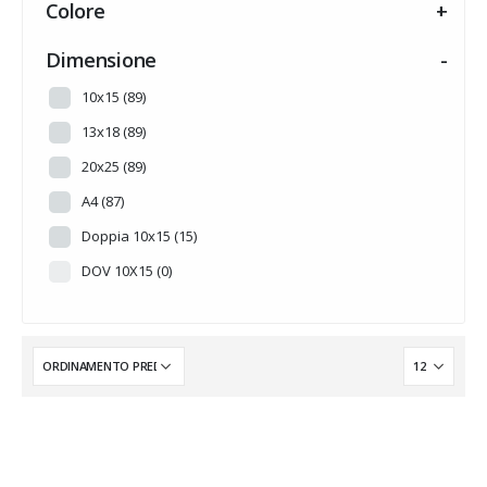
Colore
+
HALLOWEEN
(0)
INTARSI A TEMA
(14)
Dimensione
-
MADREPERLA
(0)
10x15
(89)
MUSICA
(0)
13x18
(89)
NOVITA'
(0)
20x25
(89)
PERSONALIZZABILE
(0)
A4
(87)
PRONTA CONSEGNA
(0)
Doppia 10x15
(15)
Senza categoria
(6)
DOV 10X15
(0)
SUMMER
(0)
TRADIZIONE
(0)
WEDDING
(0)
WINTER
(0)