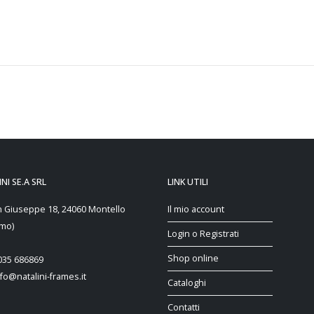
NI SE.A SRL
LINK UTILI
n Giuseppe 18, 24060 Montello
Il mio account
mo)
Login o Registrati
Shop online
 035 686869
nfo@natalini-frames.it
Cataloghi
Contatti