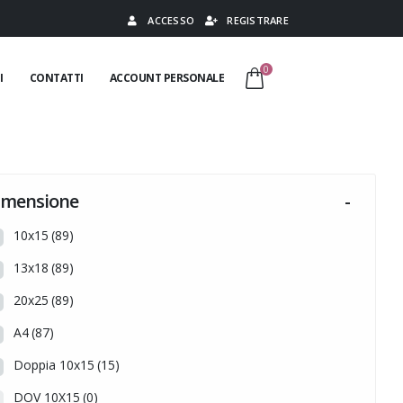
ACCESSO
REGISTRARE
0
I
CONTATTI
ACCOUNT PERSONALE
imensione
-
10x15
(89)
13x18
(89)
20x25
(89)
A4
(87)
Doppia 10x15
(15)
DOV 10X15
(0)