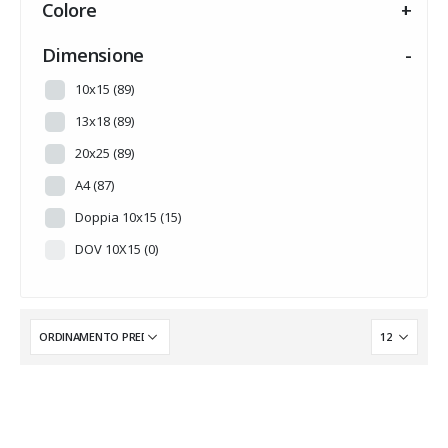
Colore
+
HALLOWEEN
(0)
INTARSI A TEMA
(14)
Dimensione
-
MADREPERLA
(0)
10x15
(89)
MUSICA
(0)
13x18
(89)
NOVITA'
(0)
20x25
(89)
PERSONALIZZABILE
(0)
A4
(87)
PRONTA CONSEGNA
(0)
Doppia 10x15
(15)
Senza categoria
(6)
DOV 10X15
(0)
SUMMER
(0)
TRADIZIONE
(0)
WEDDING
(0)
WINTER
(0)