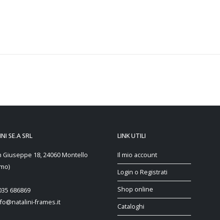
NI SE.A SRL
LINK UTILI
n Giuseppe 18, 24060 Montello
Il mio account
mo)
Login o Registrati
Shop online
 035 686869
nfo@natalini-frames.it
Cataloghi