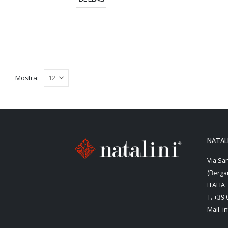
WINTER
(0)
SCEGLI
Mostra:
NATALI
Via Sa
(Berga
ITALIA
T. +39
Mail. i