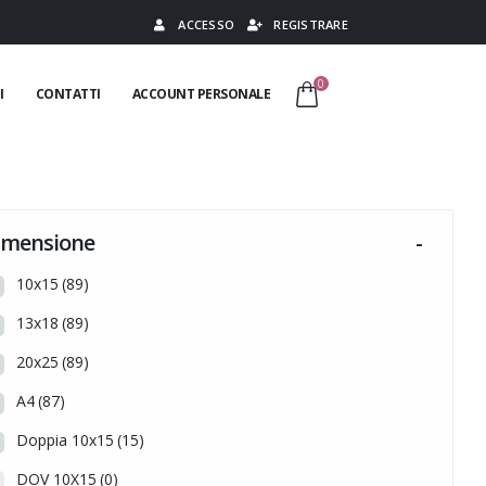
ACCESSO
REGISTRARE
0
I
CONTATTI
ACCOUNT PERSONALE
imensione
-
10x15
(89)
13x18
(89)
20x25
(89)
A4
(87)
Doppia 10x15
(15)
DOV 10X15
(0)