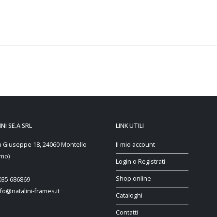
NI SE.A SRL
LINK UTILI
n Giuseppe 18, 24060 Montello
Il mio account
mo)
Login o Registrati
Shop online
 035 686869
nfo@natalini-frames.it
Cataloghi
Contatti