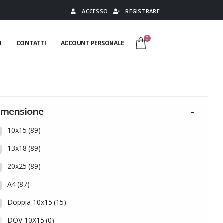
ACCESSO
REGISTRARE
0
I
CONTATTI
ACCOUNT PERSONALE
imensione
-
10x15
(89)
13x18
(89)
20x25
(89)
A4
(87)
Doppia 10x15
(15)
DOV 10X15
(0)