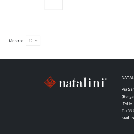
WINTER
(0)
SCEGLI
Mostra:
NATALI
Via Sa
(Berga
ITALIA
T. +39
Mail. i