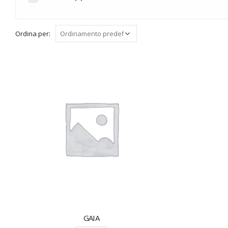
EASTER
(0)
HALLOWEEN
(0)
Ordina per:
INTARSI A TEMA
(14)
MADREPERLA
(0)
MUSICA
(0)
NOVITA'
(0)
PERSONALIZZABILE
(0)
PRONTA CONSEGNA
(0)
Senza categoria
(6)
SUMMER
(0)
TRADIZIONE
(0)
WEDDING
(0)
GAIA