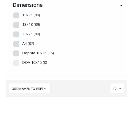
INTARSI A TEMA
(14)
Dimensione
-
MADREPERLA
(0)
10x15
(89)
MUSICA
(0)
13x18
(89)
NOVITA'
(0)
20x25
(89)
PERSONALIZZABILE
(0)
A4
(87)
PRONTA CONSEGNA
(0)
Doppia 10x15
(15)
Senza categoria
(6)
DOV 10X15
(0)
SUMMER
(0)
TRADIZIONE
(0)
WEDDING
(0)
WINTER
(0)